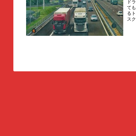
ドラ
ても
るト
スク