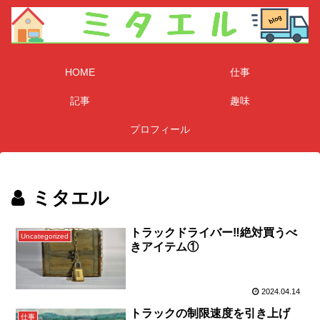
HOME
仕事
記事
趣味
プロフィール
ミタエル
トラックドライバー‼️絶対買うべ
Uncategorized
きアイテム①
2024.04.14
トラックの制限速度を引き上げ
仕事