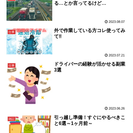
る…とか言ってるけど…
2023.08.07
外で作業している方コレ使ってみ
仕事
て‼️
2023.07.21
ドライバーの経験が活かせる副業
仕事
3選
2023.06.26
引っ越し準備！すぐにやるべきこ
雑記
と6選～1ヶ月前～