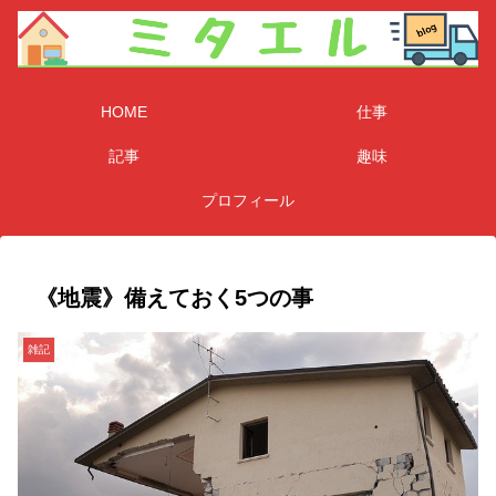
HOME
仕事
記事
趣味
プロフィール
《地震》備えておく5つの事
雑記